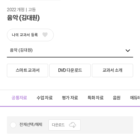
2022 개정  |  고등
음악 (김대원)
나의 교과서 등록
스마트 교과서
DVD 다운로드
교과서 소개
공통자료
수업 자료
평가 자료
특화 자료
음원
에듀
전체선택/해제
다운로드