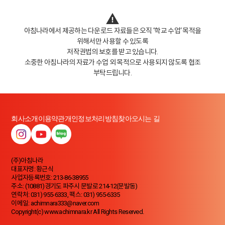
아침나라에서 제공하는 다운로드 자료들은 오직 ‘학교 수업‘ 목적을
위해서만 사용할 수 있도록
저작권법의 보호를 받고 있습니다.
소중한 아침나라의 자료가 수업 외 목적으로 사용되지 않도록 협조
부탁드립니다.
회사소개
이용약관
개인정보처리방침
찾아오시는 길
(주)아침나라
대표자명: 황근식
사업자등록번호: 213-86-38955
주소: (10881)경기도 파주시 문발로 214-12(문발동)
연락처: 031) 955-6333, 팩스: 031) 955-6335
이메일: achimnara333@naver.com
Copyright(c) www.achimnara.kr All Rights Reserved.