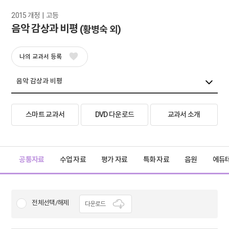
2015 개정  |  고등
음악 감상과 비평
(황병숙 외)
나의 교과서 등록
스마트 교과서
DVD 다운로드
교과서 소개
공통자료
수업 자료
평가 자료
특화 자료
음원
에듀
전체선택/해제
다운로드