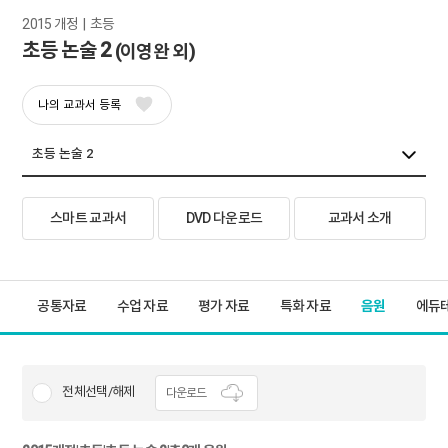
2015 개정  |  초등
초등 논술 2
(이영완 외)
나의 교과서 등록
스마트 교과서
DVD 다운로드
교과서 소개
공통자료
수업 자료
평가 자료
특화 자료
음원
에듀
전체선택/해제
다운로드