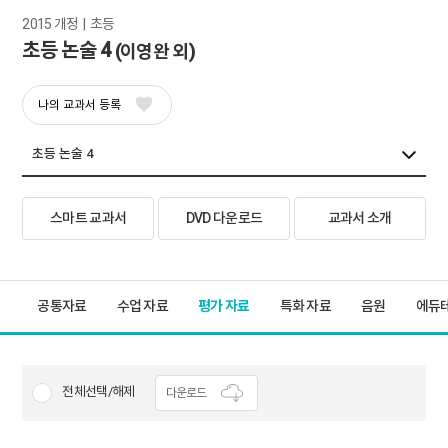
2015 개정  |  초등
초등 논술 4
(이영완 외)
나의 교과서 등록
스마트 교과서
DVD 다운로드
교과서 소개
공통자료
수업 자료
평가 자료
특화 자료
음원
에듀
전체선택/해제
다운로드