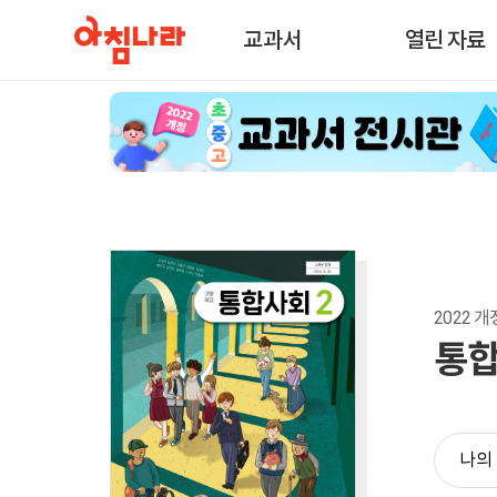
교과서
열린 자료
2022 개정
통합
나의