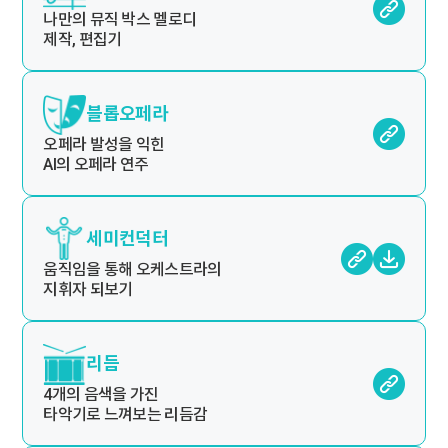
나만의 뮤직 박스 멜로디
제작, 편집기
블롭오페라
오페라 발성을 익힌
AI의 오페라 연주
세미컨덕터
움직임을 통해 오케스트라의
지휘자 되보기
리듬
4개의 음색을 가진
타악기로 느껴보는 리듬감