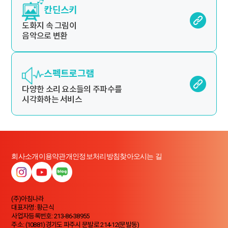
칸딘스키
도화지 속 그림이
음악으로 변환
스펙트로그램
다양한 소리 요소들의 주파수를
시각화하는 서비스
회사소개
이용약관
개인정보처리방침
찾아오시는 길
(주)아침나라
대표자명: 황근식
사업자등록번호: 213-86-38955
주소: (10881)경기도 파주시 문발로 214-12(문발동)